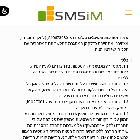
שמיר מערכות ומפעלים בע"מ
, ח.פ. 510673080, (להלן-
החברה
),
מצהירה ומתחייבת כדלקמן במסגרת התקשרותה המסחרית עם
הלקוח, שפרטיו מטה:
כללי
1.1. מסמך זה מגבש את ההסכמות בין הצדדים לעניין המידע
כהגדרתו במדיניות זו במסגרת הסכם השירות שבין החברה
ללקוח.
1.2. החברה רואה חשיבות עליונה בשמירה על המידע המוגן של
הלקוח ועל פרטיות הלקוח ביחס למידע המזוהה עימו, ומשקיעה
משאבים גדולים בהגנה ובאבטחת מידע זה.
1.3. החברה מקיימת את הוראות תקן אבטחת מידע ISO27001,
ומחזיקה אישור לעמידה בתקן זה.
1.4. מסמך זה מתאר את האופן שבו החברה, מחזיקה את המידע,
המוזן על ידי לקוחותיה באמצעות ממשק שסופק להם על ידי
החברה (להלן – "הממשק") אל מערכות החברה במסגרת מתן
שירותי החברה ללקוחותיה בתחום הפצת מסרים דיגיטליים במגוון
ערוצים כגון SMS, הודעות דואר אלקטרוני, הודעות קוליות, הודעות