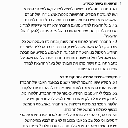
הרשאות גישה למידע
4.1. החברה מנהלת הרשאות לגישה למידע ו/או למאגרי המידע
ו/או למערכות המידע. ההרשאות כוללות אמצעי זיהוי של הגורם
הניגש למידע ויחייבו סיסמה מורכבת וחזקה בת 8 תווים לפחות.
4.2. בעל הרשאה למידע מטעם החברה יהא רק מי שגישתו למידע
הכרחית לצורך מתן שירותי המערכת על פי נספח זה (להלן: "בעל
הרשאה").
4.3. החברה תערוך לפחות אחת לשנה, ובתחילת העסקה של כל
עובד שקיבל הרשאת גישה למידע, הדרכה בדבר הכללים לשמירת
המידע, הטיפול בו, והמטרות הבלעדיות לשימוש במידע. עם קבלת
ההרשאה של בעל הרשאה, תחתים החברה את בעל ההרשאה על
כתב התחייבות אשר יפרט את חובותיו של בעל ההרשאה לצורך
עמידת החברה במדיניות זו.
תקופת שמירת המידע ומחיקת מידע
5.1. המידע עשוי להשמר למשך 7 שנים במאגרי הגיבוי של החברה
ממועד הזנת המידע וגם לאחר סיום או ביטול ההסכם עם הלקוח.
5.2. מבלי לגרוע מגיבוי המידע כאמור על ידי החברה, הלקוח יכול,
למחוק מידע וכל חלק ממנו בהתאם לשיקול דעתו מתוך מידע
הלקוח, המצוי במערכות הזמינות של החברה באמצעות הממשק
בכפוף ליכולות הממשק של החברה.
5.3. מובהר, כי החברה שומרת על זכותה לגבות את המידע על גבי
דיסקים, וכי ככל שבוצע גיבוי מסוג זה לא ניתן לבצע מחיקה של
מידע המצוי במאגרי הגיבוי של החברה בטרם חלפו 7 שנים מיום