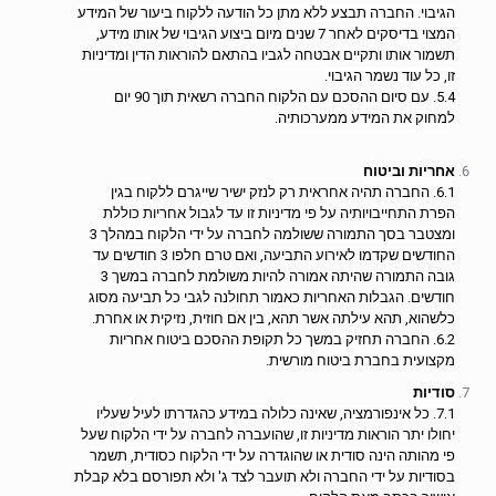
הגיבוי. החברה תבצע ללא מתן כל הודעה ללקוח ביעור של המידע
המצוי בדיסקים לאחר 7 שנים מיום ביצוע הגיבוי של אותו מידע,
תשמור אותו ותקיים אבטחה לגביו בהתאם להוראות הדין ומדיניות
זו, כל עוד נשמר הגיבוי.
5.4. עם סיום ההסכם עם הלקוח החברה רשאית תוך 90 יום
למחוק את המידע ממערכותיה.
אחריות וביטוח
6.1. החברה תהיה אחראית רק לנזק ישיר שייגרם ללקוח בגין
הפרת התחייבויותיה על פי מדיניות זו עד לגבול אחריות כוללת
ומצטבר בסך התמורה ששולמה לחברה על ידי הלקוח במהלך 3
החודשים שקדמו לאירוע התביעה, ואם טרם חלפו 3 חודשים עד
גובה התמורה שהיתה אמורה להיות משולמת לחברה במשך 3
חודשים. הגבלות האחריות כאמור תחולנה לגבי כל תביעה מסוג
כלשהוא, תהא עילתה אשר תהא, בין אם חוזית, נזיקית או אחרת.
6.2. החברה תחזיק במשך כל תקופת ההסכם ביטוח אחריות
מקצועית בחברת ביטוח מורשית.
סודיות
7.1. כל אינפורמציה, שאינה כלולה במידע כהגדרתו לעיל שעליו
יחולו יתר הוראות מדיניות זו, שהועברה לחברה על ידי הלקוח שעל
פי מהותה הינה סודית או שהוגדרה על ידי הלקוח כסודית, תשמר
בסודיות על ידי החברה ולא תועבר לצד ג' ולא תפורסם בלא קבלת