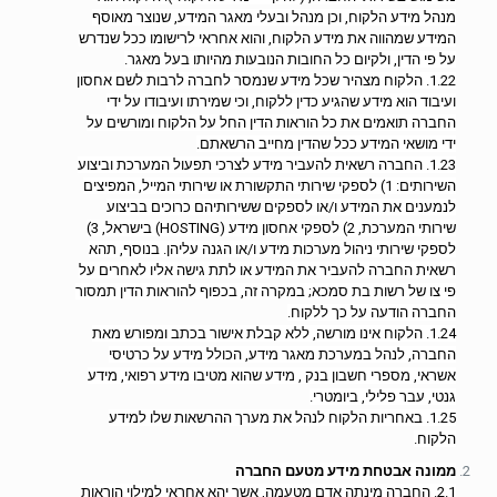
מנהל מידע הלקוח, וכן מנהל ובעלי מאגר המידע, שנוצר מאוסף
המידע שמהווה את מידע הלקוח, והוא אחראי לרישומו ככל שנדרש
על פי הדין, ולקיום כל החובות הנובעות מהיותו בעל מאגר.
1.22. הלקוח מצהיר שכל מידע שנמסר לחברה לרבות לשם אחסון
ועיבוד הוא מידע שהגיע כדין ללקוח, וכי שמירתו ועיבודו על ידי
החברה תואמים את כל הוראות הדין החל על הלקוח ומורשים על
ידי מושאי המידע ככל שהדין מחייב הרשאתם.
1.23. החברה רשאית להעביר מידע לצרכי תפעול המערכת וביצוע
השירותים: 1) לספקי שירותי התקשורת או שירותי המייל, המפיצים
לנמענים את המידע ו/או לספקים ששירותיהם כרוכים בביצוע
שירותי המערכת, 2) לספקי אחסון מידע (HOSTING) בישראל, 3)
לספקי שירותי ניהול מערכות מידע ו/או הגנה עליהן. בנוסף, תהא
רשאית החברה להעביר את המידע או לתת גישה אליו לאחרים על
פי צו של רשות בת סמכא; במקרה זה, בכפוף להוראות הדין תמסור
החברה הודעה על כך ללקוח.
1.24. הלקוח אינו מורשה, ללא קבלת אישור בכתב ומפורש מאת
החברה, לנהל במערכת מאגר מידע, הכולל מידע על כרטיסי
אשראי, מספרי חשבון בנק , מידע שהוא מטיבו מידע רפואי, מידע
גנטי, עבר פלילי, ביומטרי.
1.25. באחריות הלקוח לנהל את מערך ההרשאות שלו למידע
הלקוח.
ממונה אבטחת מידע מטעם החברה
2.1. החברה מינתה אדם מטעמה, אשר יהא אחראי למילוי הוראות