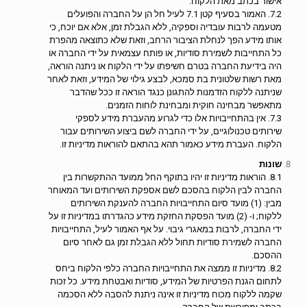
אישור בכתב מאת הלקוח.
7.2. האמור בסעיף קטן 7.1 לעיל חל הן על החברה והפועלים
מטעמה לרבות עובדיה וספקיה, ללא הגבלת זמן, אלא אם יוכח, כי
אותו מידע הפך לנחלת הציבור הרחב, וזאת שלא כתוצאה מהפרת
כל התחייבות לשמירת סודיות, או פותח עצמאית על ידי החברה או
היה בידיעת החברה בטרם חשיפתו על ידי הלקוח או ניתנה הוראה,
מאת רשות שלטונית בת סמכא, לבצע גילוי של המידע, וזאת לאחר
שניתנה ללקוח הזדמנות להתגונן כנגד הוראה זו ככל שהדבר
מתאפשר מבחינה חוקית ומבחינת לוחות הזמנים.
7.3. אין בהתחייבויות אלו כדי לגרוע מהעברת מידע לספקי
שירותים טכנולוגיים, על ידי החברה לשם ביצוע השירותים עבור
הלקוח. העברת מידע כאמור תהא בהתאם להוראות מדיניות זו.
שונות
8.1. הוראות מדיניות זו יהיו בתוקף החל ממועד ההתקשרות בין
החברה לבין הלקוח בהסכם לשם אספקת השירותים ועד המאוחר
מבין: (1) מועד סיום התחייבויות החברה להענקת השירותים
ללקוח; ו- (2) מועד הפסקת החזקת מידע כהגדרתו במדיניות זו על
ידי החברה, לרבות במאגרי גיבוי. על אף האמור לעיל, התחייבויות
החברה לשמירת סודיות תחול ללא הגבלת זמן גם לאחר סיום
ההסכם.
8.2. מדיניות זו ממצה את התחייבויות החברה כלפי הלקוח ביחס
לתחום הגנת הפרטיות של המידע, סודיות ואבטחת מידע. כל זכות
שקמה ללקוח מכוח מדיניות זו אינה ניתנת להסבה ללא הסכמה