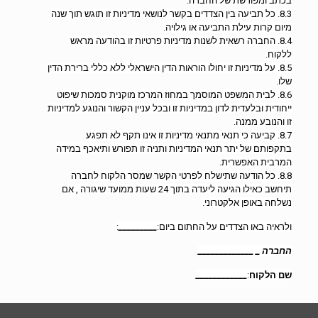
בכתב ומפורשת של החברה.
8.3. כל תביעה בין הצדדים בקשר לנושאי מדיניות זו תוגש תוך שנה
מיום קרות עילת התביעה או גילויה.
8.4. החברה רשאית לשנות מדיניות פרטיות זו בהודעה מראש
ללקוח.
8.5. על מדיניות זו יחולו הוראות הדין הישראלי ללא כללי ברירת הדין
שלו.
8.6. לבית המשפט המוסמך במחוז המרכז מוקנית סמכות שיפוט
ייחודית ובלעדית לדון במדיניות זו ובכל עניין הקשור והנוגע למדיניות
זו והנובע ממנה.
8.7. קביעה כי תנאי מתנאי מדיניות זו אינו תקף לא תפגע
בתקפותם של יתר תנאי המדיניות ותניה זו תפורש ותיאכף במידה
המרבית האפשרית.
8.8. כל הודעה שתישלח לפרטי הקשר שמסר הלקוח לחברה
תיחשב כאילו הגיעה ליעדה בתוך 24 שעות ממועד שיגורה , אם
נשלחה באופן אלקטרוני.
ולראיה באו הצדדים על החתום ביום:
_________
:
החברה _
_____________
שם הלקוח
:
____________