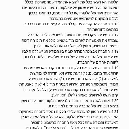
הלקוח יהא רשאי בכל עת להוציא את המידע מהמערכת ובכלל
האמור את כל המידע שהוזן על ידי לקוח , נמעניו, מידע בקשר עם
השירותים ועוד של הלקוח ו/או כל חלק ממנו, בהתאם ובכפוף
לכלים המוקנים למשתמש מוטמעים במערכת.
1.16. החברה התקשרה עם קבלני משנה קיימים בהסכם בכתב
בהתאם להוראות הדין.
1.17. המידע בעיקרו מאוחסן ומעובד בישראל בלבד. החברה
שומרת את האפשרות לאחסן מידע, שאינו כולל את תוכן ההודעות
ורשימות התפוצה, מחוץ לישראל בהתאם להוראות כל דין.
1.18. החברה מבצעת הפרדה לוגית בין המידע הנוגע ללקוח לבין
מידע אחר של החברה ומידע של צדדים שלישיים כלשהם לרבות
לקוחות אחרים של החברה.
1.19. החברה תעדכן את הלקוח בכתב ובהקדם האפשרי ממועד
קרות אחד מהבאים: (1) זליגת מידע ו/או חדירה לא מורשית
למערכת; (2) אירוע אבטחת מידע ו- (3) אירוע אבטחת מידע
חמור. (משמעות המונחים "אירוע אבטחת מידע" ו- "אירוע אבטחת
מידע חמור" כהגדרתם בתקנות אבטחת מידע) ועל כל מקרה בו
קיים חשש לאירועים כאמור (להלן: "האירוע").
1.20. אחת לשנה תמסור החברה לבקשת הלקוח דיווח אודות אופן
ביצוע חובותיה של החברה בהתאם למדיניות זו.
1.21. המידע המוזן למערכת על ידי הלקוח נמסר לחברה כמחזיקת
המידע, ואין היא בגדר בעליו. הלקוח הוא הבעלים של המידע שהזין
למערכת והמידע שהתקבל מאת החברה בחשבונו כתוצאה
משימוש בשירותי החברה, (להלן – "מידע הלקוח"). הלקוח הוא