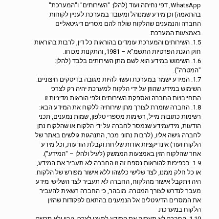
WhatsApp, דפי נחיתה ועוד (להלן: "השירותים" ו"המערכת"
בהתאמה) וכן מידע שמנוהל ומעובד במערכת לעניין לקוחות
החברה והנמענים שהלקוח שולח להם מסרים דיגיטאליים
באמצעות המערכת.
1.5. השירותים והמערכת עומדים בהוראות כל דין, לרבות בהוראות
חוק הגנת הפרטיות התשמ"א – 1981, והתקנות מכוחו.
1.6. השימוש במידע הוא לשם מתן השירותים בלבד (להלן:
"המטרה").
1.7. המידע ישמר במערכת ועשוי להיות מגובה בדיסקים חיצוניים.
השימוש במידע שהוזן על ידי הלקוח למערכת יהיה רק לצרכי
התחייבויות החברה ואספקת השירותים ולפי הוראות מדיניות זו.
1.8. החברה שומרת לצורך מתן שירותיה ללקוח את המידע הבא:
רשימות כתובות מייל, רשימות מספרי טלפון, שמות נמענים, תכני
הודעות, מידעמידע שנמסר לחברה על ידי הלקוח או שהלקוח נתן
לחברה גישה אליו, (לרבות נתוני מכר, התנהגות גולשים באתר של
הלקוח ועוד) אינדיקציות אודות שליחת וקבלת הודעות, וכל מידע
אחר שהלקוח הזין באמצעות הממשק (לעיל ולהלן – "המידע").
1.9. בכפיפות להוראות נספח זה זו החברה לא תעביר את המידע,
או כל חלק ממנו, לצד שלישי כלשהו ללא אישור מפורש של הלקוח.
היה ויתקבל אישור מהלקוח, החברה לא תעביר לצד השלישי מידע
מעבר לנדרש לצורך המטרה. מובהר, כי החברה רשאית להעביר
את המסרים הדיגיטלים אל הנמענים בהתאם לפקודות שהזין
הלקוח במערכת.
1.10. החברה לא תעתיק את המידע למעט לצרכי גיבוי ולא תרשה