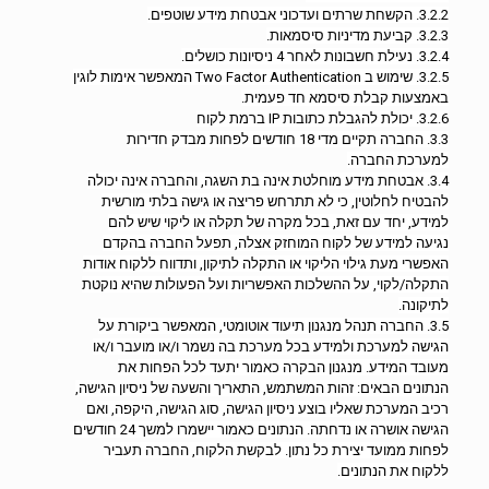
3.2.2. הקשחת שרתים ועדכוני אבטחת מידע שוטפים.
3.2.3. קביעת מדיניות סיסמאות.
3.2.4. נעילת חשבונות לאחר 4 ניסיונות כושלים.
3.2.5. שימוש ב Two Factor Authentication המאפשר אימות לוגין
באמצעות קבלת סיסמא חד פעמית.
3.2.6. יכולת להגבלת כתובות IP ברמת לקוח
3.3. החברה תקיים מדי 18 חודשים לפחות מבדק חדירות
למערכת החברה.
3.4. אבטחת מידע מוחלטת אינה בת השגה, והחברה אינה יכולה
להבטיח לחלוטין, כי לא תתרחש פריצה או גישה בלתי מורשית
למידע, יחד עם זאת, בכל מקרה של תקלה או ליקוי שיש להם
נגיעה למידע של לקוח המוחזק אצלה, תפעל החברה בהקדם
האפשרי מעת גילוי הליקוי או התקלה לתיקון, ותדווח ללקוח אודות
התקלה/לקוי, על ההשלכות האפשריות ועל הפעולות שהיא נוקטת
לתיקונה.
3.5. החברה תנהל מנגנון תיעוד אוטומטי, המאפשר ביקורת על
הגישה למערכת ולמידע בכל מערכת בה נשמר ו/או מועבר ו/או
מעובד המידע. מנגנון הבקרה כאמור יתעד לכל הפחות את
הנתונים הבאים: זהות המשתמש, התאריך והשעה של ניסיון הגישה,
רכיב המערכת שאליו בוצע ניסיון הגישה, סוג הגישה, היקפה, ואם
הגישה אושרה או נדחתה. הנתונים כאמור יישמרו למשך 24 חודשים
לפחות ממועד יצירת כל נתון. לבקשת הלקוח, החברה תעביר
ללקוח את הנתונים.