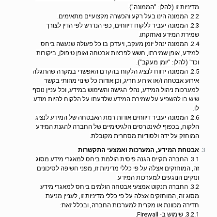
מדיניות זו (להלן: "הממונה").
2.2. הממונה הינו בעל רקע והכשרה מקצועיים מתאימים.
2.3. הממונה יעביר ללקוח דיווחים, כפי הנדרש לפי הדין לצורך
שמירת המידע ואחזקתו.
2.4. הממונה ינהל יומן מעקב, ויעדכן בו כל פעולה שנעשה ביחס
למידע, אופן שמירתו, חשש לפרצות אבטחה ואופן טיפולן, ביקורות
וכד' (להלן: "יומן מעקב").
2.5. הממונה ידווח לנציג הלקוח בהקדם האפשרי במקרה שהתגלה
אירוע אבטחה ו/או אירוע חריג, וכן אודות כל שינוי מהותי בקשר
למערכות ניהול המידע, נהלי הגישה והשימוש במידע, וכל עניין נוסף
שיש בו להשפיע על שמירת המידע שלדעתו על הלקוח להיות מודע
לו.
2.6. הממונה יעביר דיווחים אודות רמת האבטחה של המידע לנציג
הלקוח, בכפוף לאינטרסים הלגיטימיים של החברה להגנת המידע
המוחזק על ידה ולסודיות מסחרית מקובלת.
אבטחת המידע, המערכות ואמצעי התקשרות
3.1. החברה תקיים הגנה פיסית הולמת ביחס למאגרי מידע מסוג
זה, המוחזקים אצלה על פי כללי מדיניות זו, מפני חשיפה לסיכונים
ונזקים הנוגעים למערכות המידע.
3.2. החברה תנקוט אמצעי אבטחה הולמים ביחס למאגרי מידע
מסוג זה, המוחזקים אצלה על פי כללי מדיניות זו, לעניין מניעת
חדירה מכוונת או מקרית למערכות החברה, ובכלל זאת:
3.2.1. שימוש ב- Firewall.