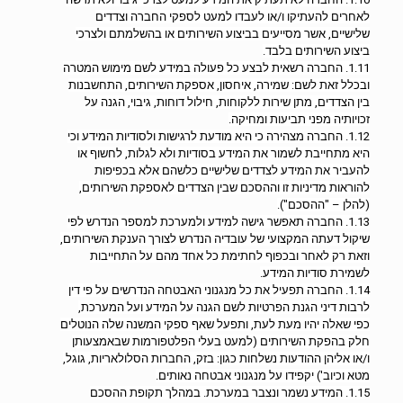
לאחרים להעתיקו ו/או לעבדו למעט לספקי החברה וצדדים
שלישיים, אשר מסייעים בביצוע השירותים או בהשלמתם ולצרכי
ביצוע השירותים בלבד.
1.11. החברה רשאית לבצע כל פעולה במידע לשם מימוש המטרה
ובכלל זאת לשם: שמירה, איחסון, אספקת השירותים, התחשבנות
בין הצדדים, מתן שירות ללקוחות, חילול דוחות, גיבוי, הגנה על
זכויותיה מפני תביעות ומחיקה.
1.12. החברה מצהירה כי היא מודעת לרגישות ולסודיות המידע וכי
היא מתחייבת לשמור את המידע בסודיות ולא לגלות, לחשוף או
להעביר את המידע לצדדים שלישיים כלשהם אלא בכפיפות
להוראות מדיניות זו וההסכם שבין הצדדים לאספקת השירותים,
(להלן – "ההסכם").
1.13. החברה תאפשר גישה למידע ולמערכת למספר הנדרש לפי
שיקול דעתה המקצועי של עובדיה הנדרש לצורך הענקת השירותים,
וזאת רק לאחר ובכפוף לחתימת כל אחד מהם על התחייבות
לשמירת סודיות המידע.
1.14. החברה תפעיל את כל מנגנוני האבטחה הנדרשים על פי דין
לרבות דיני הגנת הפרטיות לשם הגנה על המידע ועל המערכת,
כפי שאלה יהיו מעת לעת, ותפעל שאף ספקי המשנה שלה הנוטלים
חלק בהפקת השירותים (למעט בעלי הפלטפורמות שבאמצעותן
ו/או אליהן ההודעות נשלחות כגון: בזק, החברות הסלולאריות, גוגל,
מטא וכיוב') יקפידו על מנגנוני אבטחה נאותים.
1.15. המידע נשמר ונצבר במערכת. במהלך תקופת ההסכם