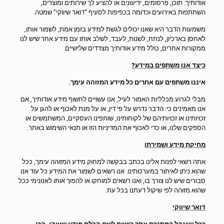
אודותיך: תוכן, פרסומים, ידיעונים או להציע לך שירותים ומוצרים,
השתתפות באירועים וכדומה בכפיפות לסעיף "דואר שיווקי" שמטה.
משמעות הדבר היא שאנו יכולים לגשת למידע בזמן אמת, לשמור אותו,
לאחסן בארכיון, לנתח, לשנות, לעבד, לשלב אותו עם מידע אחר שיש לנו
ממקורות אחרים, כולל מידע אודותיך מצדדים שלישיים.
כיצד אנו משתפים במידע?
איננו משתפים עם אחרים כל מידע המזוהה עימך.
מבלי לגרוע מכלליות האמור לעיל, אנו עשויים לחשוף מידע אודותיך, אם
אנו מאמינים כי: הדבר נדרש על פי דין, או על מנת לאכוף או להגן על
זכויותינו או זכויותיהם של לקוחותינו, שותפינו העסקיים, המשתמשים או
הספקים שלנו, או כדי לאכוף את המדיניות הזו או תנאי השימוש באתר.
מחיקת מידע ושמירתו
אתה רשאי לפנות אלינו בכתב בבקשה למחוק מידע המזוהה עימך, ככל
שהוא ניתן לאיתור במערכותינו. אנו רשאים לשמור את המידע כל עוד אנו
סבורים שיש לנו צורך בו, ואנו רשאים למוחקו או להפוך אותו לאנונימי ככל
שהוא מזוהה לפי שיקול דעתנו בכל עת.
דואר שיווקי