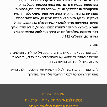
ככל שננהל במסגרת אתר רישום לשם קבלת מידע שיווקי, הרי
בהרשמותך במסגרת זו הנך נותן בזאת הסכמתך לקבל בדואר
האלקטרוני או במכשירך הנייד, שמסרת לנו פרטיהם, פרסומות
מסחריות או אחרות ו/או עדכונים ו/או חומר שיווקי כלשהו הנוגע
לעסקינו. על אף האמור לעיל בתת סעיף זה, אתה רשאי לבקש
מעימנו באמצעות פנייה למוקדי השירות שלנו או באמצעות מייל
חוזר או באמצעות קישור להסרה המופיע במייל, כי לא ישלחו אליך
דברי פרסומת שעל משלוחם חל סעיף 30א לחוק התקשורת (בזק
ושידורים), התשל"ב- 1982.
שונות
למען הסר ספק יובהר, כי אין בהוראות תנאים אלו כדי לגרוע ו/או למצות
מזכויותינו לאסוף, להשתמש ו/או למסור מידע על פי כל דין, וכי הוראות
פרק זה באות להוסיף על הוראות כל דין.
למען הסר ספק, אין באמור לעיל כדי למנוע מעימנו להיענות לכל הוראה
מאת רשות מוסמכת למסור ולהעביר אליה מידע אודותיך.
הצהרת נגישות
נספח לתנאי ההתקשרות - -פרטיות
מדיניות פרטיות לגלישה באתר