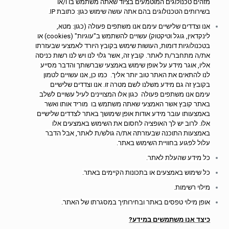
מזהים טכנולוגים המוטמעים בציוד שאתה משתמש בו ו/או
בשירותים הטכנולוגים בהם אתה עושה שימוש כגון: כתובת IP.
אנו וצדדים שלישיים עימם אנו משתפים פעולה (כגון: מטא,
לינקדאין, גוגל וטיקטוק) עשויים להשתמש ב"עוגיות" (cookies) או
בטכנולוגיות דומות, העושות שימוש בקובץ היורד לאמצעי שבעזרתו
את/ה מתחבר/ת לאתר. קובץ זה, אשר גלוי לנו ויש לנו רשות כניסה
אליו, אוגר מידע על אופן שימוש באמצעי שברשותך והדבר מסייע
לנו להתאים את האתר טוב יותר אליך. כמו כן, אנו עשויים לטמון
בקובץ זה גם מידע משלנו לשם מטרה זו. אנו וצדדים שלישיים
עימם אנו משתפים פעולה כגון אלו המצויינים לעיל עשויים לשלב
באתר קובץ אשר האמצעי שאתה משתמש בו מוריד אותו ואשר
באמצעותו עובר מידע אודות אופן שימושך באתר לצדדים שלישיים
אלו. לרוב יש לך האופציה לחסום את השימוש באמצעים אלו
באמצעות התוכנה שבעזרתה את/ה גולש/ת לאתר, אבל הדבר
עלול לפגוע בחוויית השימוש באתר.
כל מידע שהעלת לאתר.
כל שימוש באמצעים או בתכונות הקיימים באתר.
מילוי רשימות.
אופן מילוי טפסים באתר ובחירותיך במסגרתו של האתר.
כיצד אנו משתמשים במידע?